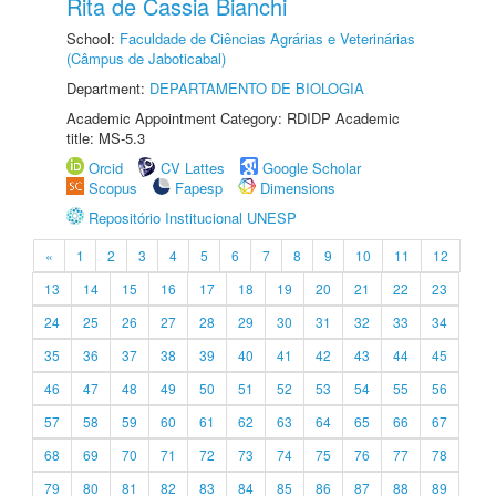
Rita de Cassia Bianchi
School:
Faculdade de Ciências Agrárias e Veterinárias
(Câmpus de Jaboticabal)
Department:
DEPARTAMENTO DE BIOLOGIA
Academic Appointment Category: RDIDP Academic
title: MS-5.3
Orcid
CV Lattes
Google Scholar
Scopus
Fapesp
Dimensions
Repositório Institucional UNESP
«
1
2
3
4
5
6
7
8
9
10
11
12
13
14
15
16
17
18
19
20
21
22
23
24
25
26
27
28
29
30
31
32
33
34
35
36
37
38
39
40
41
42
43
44
45
46
47
48
49
50
51
52
53
54
55
56
57
58
59
60
61
62
63
64
65
66
67
68
69
70
71
72
73
74
75
76
77
78
79
80
81
82
83
84
85
86
87
88
89