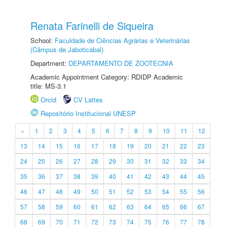
Renata Farinelli de Siqueira
School:
Faculdade de Ciências Agrárias e Veterinárias
(Câmpus de Jaboticabal)
Department:
DEPARTAMENTO DE ZOOTECNIA
Academic Appointment Category: RDIDP Academic
title: MS-3.1
Orcid
CV Lattes
Repositório Institucional UNESP
«
1
2
3
4
5
6
7
8
9
10
11
12
13
14
15
16
17
18
19
20
21
22
23
24
25
26
27
28
29
30
31
32
33
34
35
36
37
38
39
40
41
42
43
44
45
46
47
48
49
50
51
52
53
54
55
56
57
58
59
60
61
62
63
64
65
66
67
68
69
70
71
72
73
74
75
76
77
78