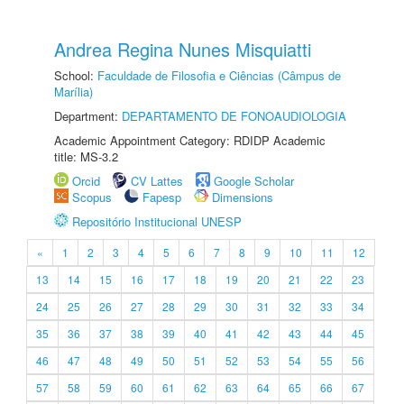
Andrea Regina Nunes Misquiatti
School:
Faculdade de Filosofia e Ciências (Câmpus de
Marília)
Department:
DEPARTAMENTO DE FONOAUDIOLOGIA
Academic Appointment Category: RDIDP Academic
title: MS-3.2
Orcid
CV Lattes
Google Scholar
Scopus
Fapesp
Dimensions
Repositório Institucional UNESP
«
1
2
3
4
5
6
7
8
9
10
11
12
13
14
15
16
17
18
19
20
21
22
23
24
25
26
27
28
29
30
31
32
33
34
35
36
37
38
39
40
41
42
43
44
45
46
47
48
49
50
51
52
53
54
55
56
57
58
59
60
61
62
63
64
65
66
67