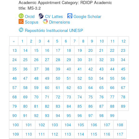
Academic Appointment Category: RDIDP Academic
title: MS-3.2
Orcid
CV Lattes
Google Scholar
Scopus
Dimensions
Repositório Institucional UNESP
«
1
2
3
4
5
6
7
8
9
10
11
12
13
14
15
16
17
18
19
20
21
22
23
24
25
26
27
28
29
30
31
32
33
34
35
36
37
38
39
40
41
42
43
44
45
46
47
48
49
50
51
52
53
54
55
56
57
58
59
60
61
62
63
64
65
66
67
68
69
70
71
72
73
74
75
76
77
78
79
80
81
82
83
84
85
86
87
88
89
90
91
92
93
94
95
96
97
98
99
100
101
102
103
104
105
106
107
108
109
110
111
112
113
114
115
116
117