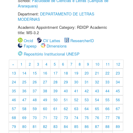
School:
Faculdade de Ciências e Letras (Câmpus de
Araraquara)
Department:
DEPARTAMENTO DE LETRAS
MODERNAS
Academic Appointment Category: RDIDP Academic
title: MS-3.2
Orcid
CV Lattes
ResearcherID
Fapesp
Dimensions
Repositório Institucional UNESP
«
1
2
3
4
5
6
7
8
9
10
11
12
13
14
15
16
17
18
19
20
21
22
23
24
25
26
27
28
29
30
31
32
33
34
35
36
37
38
39
40
41
42
43
44
45
46
47
48
49
50
51
52
53
54
55
56
57
58
59
60
61
62
63
64
65
66
67
68
69
70
71
72
73
74
75
76
77
78
79
80
81
82
83
84
85
86
87
88
89