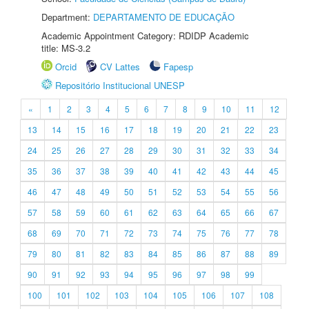
Department:
DEPARTAMENTO DE EDUCAÇÃO
Academic Appointment Category: RDIDP Academic
title: MS-3.2
Orcid
CV Lattes
Fapesp
Repositório Institucional UNESP
«
1
2
3
4
5
6
7
8
9
10
11
12
13
14
15
16
17
18
19
20
21
22
23
24
25
26
27
28
29
30
31
32
33
34
35
36
37
38
39
40
41
42
43
44
45
46
47
48
49
50
51
52
53
54
55
56
57
58
59
60
61
62
63
64
65
66
67
68
69
70
71
72
73
74
75
76
77
78
79
80
81
82
83
84
85
86
87
88
89
90
91
92
93
94
95
96
97
98
99
100
101
102
103
104
105
106
107
108