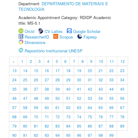
Department:
DEPARTAMENTO DE MATERIAIS E
TECNOLOGIA
Academic Appointment Category: RDIDP Academic
title: MS-5.1
Orcid
CV Lattes
Google Scholar
ResearcherID
Scopus
Fapesp
Dimensions
Repositório Institucional UNESP
«
1
2
3
4
5
6
7
8
9
10
11
12
13
14
15
16
17
18
19
20
21
22
23
24
25
26
27
28
29
30
31
32
33
34
35
36
37
38
39
40
41
42
43
44
45
46
47
48
49
50
51
52
53
54
55
56
57
58
59
60
61
62
63
64
65
66
67
68
69
70
71
72
73
74
75
76
77
78
79
80
81
82
83
84
85
86
87
88
89
90
91
92
93
94
95
96
97
98
99