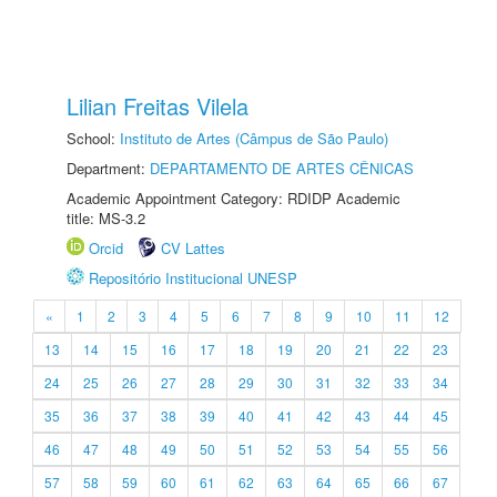
Lilian Freitas Vilela
School:
Instituto de Artes (Câmpus de São Paulo)
Department:
DEPARTAMENTO DE ARTES CÊNICAS
Academic Appointment Category: RDIDP Academic
title: MS-3.2
Orcid
CV Lattes
Repositório Institucional UNESP
«
1
2
3
4
5
6
7
8
9
10
11
12
13
14
15
16
17
18
19
20
21
22
23
24
25
26
27
28
29
30
31
32
33
34
35
36
37
38
39
40
41
42
43
44
45
46
47
48
49
50
51
52
53
54
55
56
57
58
59
60
61
62
63
64
65
66
67