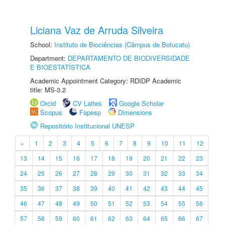
Liciana Vaz de Arruda Silveira
School:
Instituto de Biociências (Câmpus de Botucatu)
Department:
DEPARTAMENTO DE BIODIVERSIDADE
E BIOESTATÍSTICA
Academic Appointment Category: RDIDP Academic
title: MS-3.2
Orcid
CV Lattes
Google Scholar
Scopus
Fapesp
Dimensions
Repositório Institucional UNESP
«
1
2
3
4
5
6
7
8
9
10
11
12
13
14
15
16
17
18
19
20
21
22
23
24
25
26
27
28
29
30
31
32
33
34
35
36
37
38
39
40
41
42
43
44
45
46
47
48
49
50
51
52
53
54
55
56
57
58
59
60
61
62
63
64
65
66
67