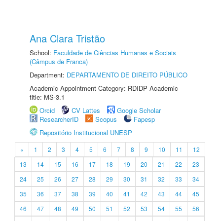
Ana Clara Tristão
School:
Faculdade de Ciências Humanas e Sociais
(Câmpus de Franca)
Department:
DEPARTAMENTO DE DIREITO PÚBLICO
Academic Appointment Category: RDIDP Academic
title: MS-3.1
Orcid
CV Lattes
Google Scholar
ResearcherID
Scopus
Fapesp
Repositório Institucional UNESP
«
1
2
3
4
5
6
7
8
9
10
11
12
13
14
15
16
17
18
19
20
21
22
23
24
25
26
27
28
29
30
31
32
33
34
35
36
37
38
39
40
41
42
43
44
45
46
47
48
49
50
51
52
53
54
55
56