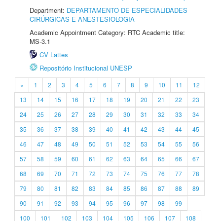
Department:
DEPARTAMENTO DE ESPECIALIDADES
CIRÚRGICAS E ANESTESIOLOGIA
Academic Appointment Category: RTC Academic title:
MS-3.1
CV Lattes
Repositório Institucional UNESP
«
1
2
3
4
5
6
7
8
9
10
11
12
13
14
15
16
17
18
19
20
21
22
23
24
25
26
27
28
29
30
31
32
33
34
35
36
37
38
39
40
41
42
43
44
45
46
47
48
49
50
51
52
53
54
55
56
57
58
59
60
61
62
63
64
65
66
67
68
69
70
71
72
73
74
75
76
77
78
79
80
81
82
83
84
85
86
87
88
89
90
91
92
93
94
95
96
97
98
99
100
101
102
103
104
105
106
107
108