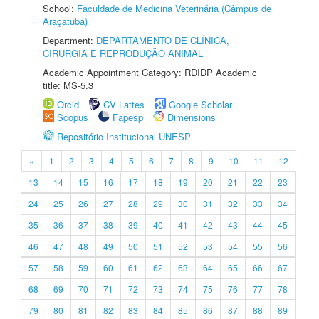
School:
Faculdade de Medicina Veterinária (Câmpus de
Araçatuba)
Department:
DEPARTAMENTO DE CLÍNICA,
CIRURGIA E REPRODUÇÃO ANIMAL
Academic Appointment Category: RDIDP Academic
title: MS-5.3
Orcid
CV Lattes
Google Scholar
Scopus
Fapesp
Dimensions
Repositório Institucional UNESP
«
1
2
3
4
5
6
7
8
9
10
11
12
13
14
15
16
17
18
19
20
21
22
23
24
25
26
27
28
29
30
31
32
33
34
35
36
37
38
39
40
41
42
43
44
45
46
47
48
49
50
51
52
53
54
55
56
57
58
59
60
61
62
63
64
65
66
67
68
69
70
71
72
73
74
75
76
77
78
79
80
81
82
83
84
85
86
87
88
89