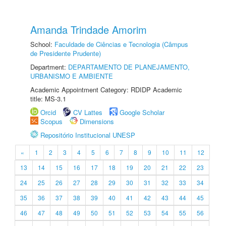
Amanda Trindade Amorim
School:
Faculdade de Ciências e Tecnologia (Câmpus
de Presidente Prudente)
Department:
DEPARTAMENTO DE PLANEJAMENTO,
URBANISMO E AMBIENTE
Academic Appointment Category: RDIDP Academic
title: MS-3.1
Orcid
CV Lattes
Google Scholar
Scopus
Dimensions
Repositório Institucional UNESP
«
1
2
3
4
5
6
7
8
9
10
11
12
13
14
15
16
17
18
19
20
21
22
23
24
25
26
27
28
29
30
31
32
33
34
35
36
37
38
39
40
41
42
43
44
45
46
47
48
49
50
51
52
53
54
55
56