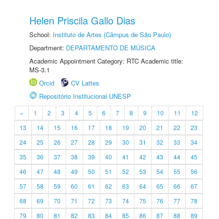
Helen Priscila Gallo Dias
School:
Instituto de Artes (Câmpus de São Paulo)
Department:
DEPARTAMENTO DE MÚSICA
Academic Appointment Category: RTC Academic title:
MS-3.1
Orcid
CV Lattes
Repositório Institucional UNESP
«
1
2
3
4
5
6
7
8
9
10
11
12
13
14
15
16
17
18
19
20
21
22
23
24
25
26
27
28
29
30
31
32
33
34
35
36
37
38
39
40
41
42
43
44
45
46
47
48
49
50
51
52
53
54
55
56
57
58
59
60
61
62
63
64
65
66
67
68
69
70
71
72
73
74
75
76
77
78
79
80
81
82
83
84
85
86
87
88
89