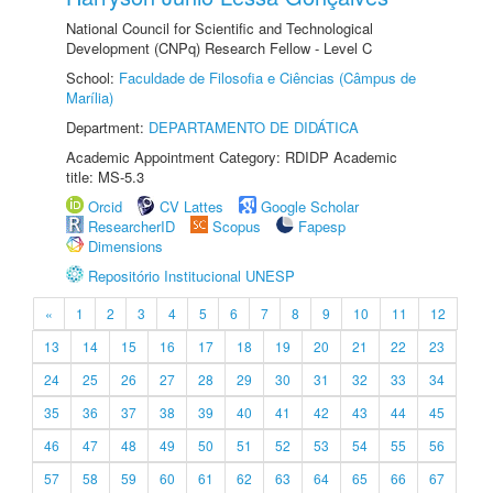
National Council for Scientific and Technological
Development (CNPq) Research Fellow - Level C
School:
Faculdade de Filosofia e Ciências (Câmpus de
Marília)
Department:
DEPARTAMENTO DE DIDÁTICA
Academic Appointment Category: RDIDP Academic
title: MS-5.3
Orcid
CV Lattes
Google Scholar
ResearcherID
Scopus
Fapesp
Dimensions
Repositório Institucional UNESP
«
1
2
3
4
5
6
7
8
9
10
11
12
13
14
15
16
17
18
19
20
21
22
23
24
25
26
27
28
29
30
31
32
33
34
35
36
37
38
39
40
41
42
43
44
45
46
47
48
49
50
51
52
53
54
55
56
57
58
59
60
61
62
63
64
65
66
67