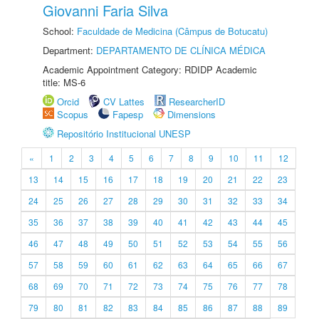
Giovanni Faria Silva
School:
Faculdade de Medicina (Câmpus de Botucatu)
Department:
DEPARTAMENTO DE CLÍNICA MÉDICA
Academic Appointment Category: RDIDP Academic
title: MS-6
Orcid
CV Lattes
ResearcherID
Scopus
Fapesp
Dimensions
Repositório Institucional UNESP
«
1
2
3
4
5
6
7
8
9
10
11
12
13
14
15
16
17
18
19
20
21
22
23
24
25
26
27
28
29
30
31
32
33
34
35
36
37
38
39
40
41
42
43
44
45
46
47
48
49
50
51
52
53
54
55
56
57
58
59
60
61
62
63
64
65
66
67
68
69
70
71
72
73
74
75
76
77
78
79
80
81
82
83
84
85
86
87
88
89