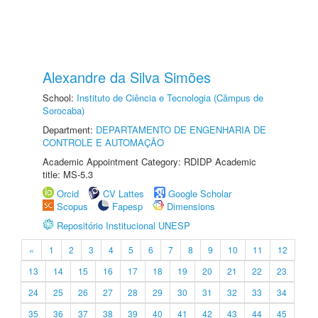
Alexandre da Silva Simões
School:
Instituto de Ciência e Tecnologia (Câmpus de
Sorocaba)
Department:
DEPARTAMENTO DE ENGENHARIA DE
CONTROLE E AUTOMAÇÃO
Academic Appointment Category: RDIDP Academic
title: MS-5.3
Orcid
CV Lattes
Google Scholar
Scopus
Fapesp
Dimensions
Repositório Institucional UNESP
«
1
2
3
4
5
6
7
8
9
10
11
12
13
14
15
16
17
18
19
20
21
22
23
24
25
26
27
28
29
30
31
32
33
34
35
36
37
38
39
40
41
42
43
44
45