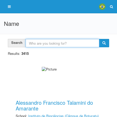
Name
Search
Results:
3415
Alessandro Francisco Talamini do
Amarante
School:
Instituto de Biociências (Câmpus de Botucatu)