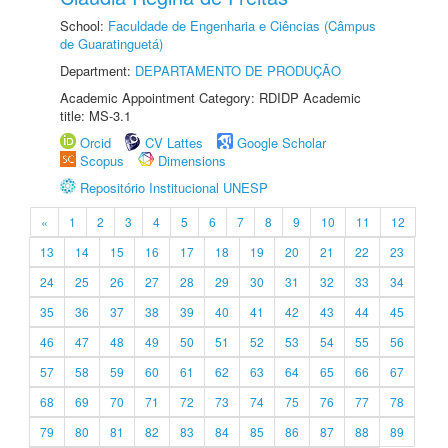
School:
Faculdade de Engenharia e Ciências (Câmpus
de Guaratinguetá)
Department:
DEPARTAMENTO DE PRODUÇÃO
Academic Appointment Category: RDIDP Academic
title: MS-3.1
Orcid
CV Lattes
Google Scholar
Scopus
Dimensions
Repositório Institucional UNESP
«
1
2
3
4
5
6
7
8
9
10
11
12
13
14
15
16
17
18
19
20
21
22
23
24
25
26
27
28
29
30
31
32
33
34
35
36
37
38
39
40
41
42
43
44
45
46
47
48
49
50
51
52
53
54
55
56
57
58
59
60
61
62
63
64
65
66
67
68
69
70
71
72
73
74
75
76
77
78
79
80
81
82
83
84
85
86
87
88
89