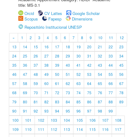
title: MS-3.1
Orcid
CV Lattes
Google Scholar
Scopus
Fapesp
Dimensions
Repositório Institucional UNESP
«
1
2
3
4
5
6
7
8
9
10
11
12
13
14
15
16
17
18
19
20
21
22
23
24
25
26
27
28
29
30
31
32
33
34
35
36
37
38
39
40
41
42
43
44
45
46
47
48
49
50
51
52
53
54
55
56
57
58
59
60
61
62
63
64
65
66
67
68
69
70
71
72
73
74
75
76
77
78
79
80
81
82
83
84
85
86
87
88
89
90
91
92
93
94
95
96
97
98
99
100
101
102
103
104
105
106
107
108
109
110
111
112
113
114
115
116
117