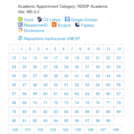
Academic Appointment Category: RDIDP Academic
title: MS-3.2
Orcid
CV Lattes
Google Scholar
ResearcherID
Scopus
Fapesp
Dimensions
Repositório Institucional UNESP
«
1
2
3
4
5
6
7
8
9
10
11
12
13
14
15
16
17
18
19
20
21
22
23
24
25
26
27
28
29
30
31
32
33
34
35
36
37
38
39
40
41
42
43
44
45
46
47
48
49
50
51
52
53
54
55
56
57
58
59
60
61
62
63
64
65
66
67
68
69
70
71
72
73
74
75
76
77
78
79
80
81
82
83
84
85
86
87
88
89
90
91
92
93
94
95
96
97
98
99
100
101
102
103
104
105
106
107
108