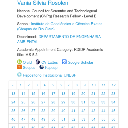
Vania Silvia Rosolen
National Council for Scientific and Technological
Development (CNPq) Research Fellow - Level B
School:
Instituto de Geociências e Ciências Exatas
(Câmpus de Rio Claro)
Department:
DEPARTAMENTO DE ENGENHARIA
AMBIENTAL
Academic Appointment Category: RDIDP Academic
title: MS-5.3
Orcid
CV Lattes
Google Scholar
Scopus
Fapesp
Repositório Institucional UNESP
«
1
2
3
4
5
6
7
8
9
10
11
12
13
14
15
16
17
18
19
20
21
22
23
24
25
26
27
28
29
30
31
32
33
34
35
36
37
38
39
40
41
42
43
44
45
46
47
48
49
50
51
52
53
54
55
56
57
58
59
60
61
62
63
64
65
66
67