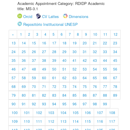
Academic Appointment Category: RDIDP Academic
title: MS-3.1
Orcid
CV Lattes
Dimensions
Repositório Institucional UNESP
«
1
2
3
4
5
6
7
8
9
10
11
12
13
14
15
16
17
18
19
20
21
22
23
24
25
26
27
28
29
30
31
32
33
34
35
36
37
38
39
40
41
42
43
44
45
46
47
48
49
50
51
52
53
54
55
56
57
58
59
60
61
62
63
64
65
66
67
68
69
70
71
72
73
74
75
76
77
78
79
80
81
82
83
84
85
86
87
88
89
90
91
92
93
94
95
96
97
98
99
100
101
102
103
104
105
106
107
108
109
110
111
112
113
114
115
116
117
118
119
120
121
122
123
124
125
126