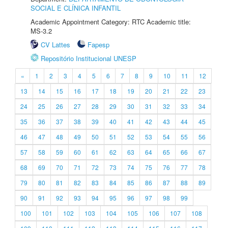
SOCIAL E CLÍNICA INFANTIL
Academic Appointment Category: RTC Academic title:
MS-3.2
CV Lattes
Fapesp
Repositório Institucional UNESP
«
1
2
3
4
5
6
7
8
9
10
11
12
13
14
15
16
17
18
19
20
21
22
23
24
25
26
27
28
29
30
31
32
33
34
35
36
37
38
39
40
41
42
43
44
45
46
47
48
49
50
51
52
53
54
55
56
57
58
59
60
61
62
63
64
65
66
67
68
69
70
71
72
73
74
75
76
77
78
79
80
81
82
83
84
85
86
87
88
89
90
91
92
93
94
95
96
97
98
99
100
101
102
103
104
105
106
107
108