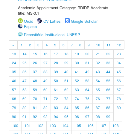
Academic Appointment Category: RDIDP Academic
title: MS-3.1
Orcid
CV Lattes
Google Scholar
Fapesp
Repositório Institucional UNESP
«
1
2
3
4
5
6
7
8
9
10
11
12
13
14
15
16
17
18
19
20
21
22
23
24
25
26
27
28
29
30
31
32
33
34
35
36
37
38
39
40
41
42
43
44
45
46
47
48
49
50
51
52
53
54
55
56
57
58
59
60
61
62
63
64
65
66
67
68
69
70
71
72
73
74
75
76
77
78
79
80
81
82
83
84
85
86
87
88
89
90
91
92
93
94
95
96
97
98
99
100
101
102
103
104
105
106
107
108