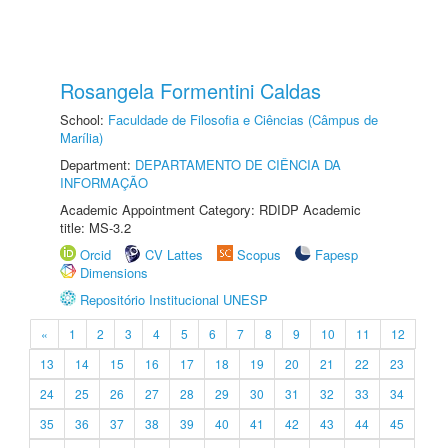
Rosangela Formentini Caldas
School:
Faculdade de Filosofia e Ciências (Câmpus de
Marília)
Department:
DEPARTAMENTO DE CIÊNCIA DA
INFORMAÇÃO
Academic Appointment Category: RDIDP Academic
title: MS-3.2
Orcid
CV Lattes
Scopus
Fapesp
Dimensions
Repositório Institucional UNESP
«
1
2
3
4
5
6
7
8
9
10
11
12
13
14
15
16
17
18
19
20
21
22
23
24
25
26
27
28
29
30
31
32
33
34
35
36
37
38
39
40
41
42
43
44
45