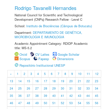
Rodrigo Tavanelli Hernandes
National Council for Scientific and Technological
Development (CNPq) Research Fellow - Level C
School:
Instituto de Biociências (Câmpus de Botucatu)
Department:
DEPARTAMENTO DE GENÉTICA,
MICROBIOLOGIA E IMUNOLOGIA
Academic Appointment Category: RDIDP Academic
title: MS-5.2
Orcid
CV Lattes
Google Scholar
Scopus
Fapesp
Dimensions
Repositório Institucional UNESP
«
1
2
3
4
5
6
7
8
9
10
11
12
13
14
15
16
17
18
19
20
21
22
23
24
25
26
27
28
29
30
31
32
33
34
35
36
37
38
39
40
41
42
43
44
45
46
47
48
49
50
51
52
53
54
55
56