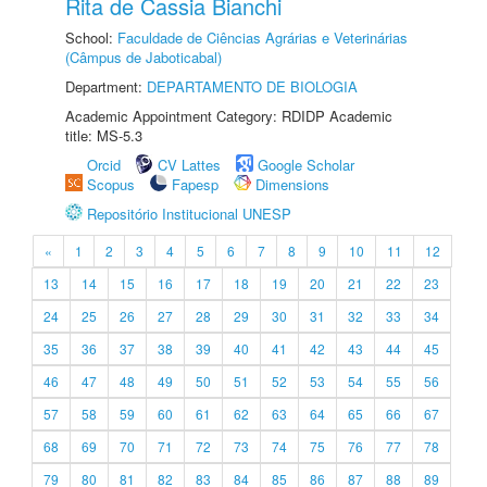
Rita de Cassia Bianchi
School:
Faculdade de Ciências Agrárias e Veterinárias
(Câmpus de Jaboticabal)
Department:
DEPARTAMENTO DE BIOLOGIA
Academic Appointment Category: RDIDP Academic
title: MS-5.3
Orcid
CV Lattes
Google Scholar
Scopus
Fapesp
Dimensions
Repositório Institucional UNESP
«
1
2
3
4
5
6
7
8
9
10
11
12
13
14
15
16
17
18
19
20
21
22
23
24
25
26
27
28
29
30
31
32
33
34
35
36
37
38
39
40
41
42
43
44
45
46
47
48
49
50
51
52
53
54
55
56
57
58
59
60
61
62
63
64
65
66
67
68
69
70
71
72
73
74
75
76
77
78
79
80
81
82
83
84
85
86
87
88
89