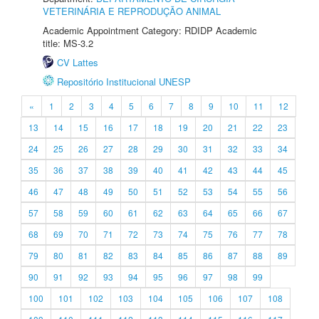
VETERINÁRIA E REPRODUÇÃO ANIMAL
Academic Appointment Category: RDIDP Academic
title: MS-3.2
CV Lattes
Repositório Institucional UNESP
«
1
2
3
4
5
6
7
8
9
10
11
12
13
14
15
16
17
18
19
20
21
22
23
24
25
26
27
28
29
30
31
32
33
34
35
36
37
38
39
40
41
42
43
44
45
46
47
48
49
50
51
52
53
54
55
56
57
58
59
60
61
62
63
64
65
66
67
68
69
70
71
72
73
74
75
76
77
78
79
80
81
82
83
84
85
86
87
88
89
90
91
92
93
94
95
96
97
98
99
100
101
102
103
104
105
106
107
108