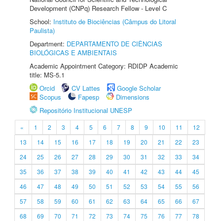
Development (CNPq) Research Fellow - Level C
School:
Instituto de Biociências (Câmpus do Litoral
Paulista)
Department:
DEPARTAMENTO DE CIÊNCIAS
BIOLÓGICAS E AMBIENTAIS
Academic Appointment Category: RDIDP Academic
title: MS-5.1
Orcid
CV Lattes
Google Scholar
Scopus
Fapesp
Dimensions
Repositório Institucional UNESP
«
1
2
3
4
5
6
7
8
9
10
11
12
13
14
15
16
17
18
19
20
21
22
23
24
25
26
27
28
29
30
31
32
33
34
35
36
37
38
39
40
41
42
43
44
45
46
47
48
49
50
51
52
53
54
55
56
57
58
59
60
61
62
63
64
65
66
67
68
69
70
71
72
73
74
75
76
77
78