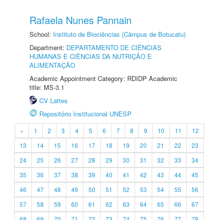
Rafaela Nunes Pannain
School:
Instituto de Biociências (Câmpus de Botucatu)
Department:
DEPARTAMENTO DE CIÊNCIAS
HUMANAS E CIÊNCIAS DA NUTRIÇÃO E
ALIMENTAÇÃO
Academic Appointment Category: RDIDP Academic
title: MS-3.1
CV Lattes
Repositório Institucional UNESP
«
1
2
3
4
5
6
7
8
9
10
11
12
13
14
15
16
17
18
19
20
21
22
23
24
25
26
27
28
29
30
31
32
33
34
35
36
37
38
39
40
41
42
43
44
45
46
47
48
49
50
51
52
53
54
55
56
57
58
59
60
61
62
63
64
65
66
67
68
69
70
71
72
73
74
75
76
77
78