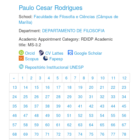
Paulo Cesar Rodrigues
School:
Faculdade de Filosofia e Ciências (Câmpus de
Marília)
Department:
DEPARTAMENTO DE FILOSOFIA
Academic Appointment Category: RDIDP Academic
title: MS-3.2
Orcid
CV Lattes
Google Scholar
Scopus
Fapesp
Repositório Institucional UNESP
«
1
2
3
4
5
6
7
8
9
10
11
12
13
14
15
16
17
18
19
20
21
22
23
24
25
26
27
28
29
30
31
32
33
34
35
36
37
38
39
40
41
42
43
44
45
46
47
48
49
50
51
52
53
54
55
56
57
58
59
60
61
62
63
64
65
66
67
68
69
70
71
72
73
74
75
76
77
78