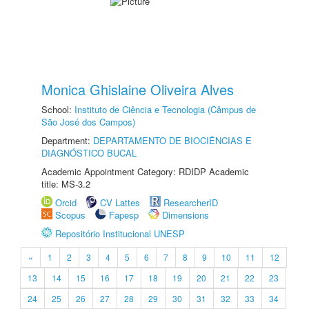
Monica Ghislaine Oliveira Alves
School:
Instituto de Ciência e Tecnologia (Câmpus de
São José dos Campos)
Department:
DEPARTAMENTO DE BIOCIÊNCIAS E
DIAGNÓSTICO BUCAL
Academic Appointment Category: RDIDP Academic
title: MS-3.2
Orcid
CV Lattes
ResearcherID
Scopus
Fapesp
Dimensions
Repositório Institucional UNESP
«
1
2
3
4
5
6
7
8
9
10
11
12
13
14
15
16
17
18
19
20
21
22
23
24
25
26
27
28
29
30
31
32
33
34