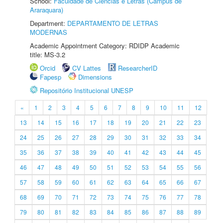
School:
Faculdade de Ciências e Letras (Câmpus de
Araraquara)
Department:
DEPARTAMENTO DE LETRAS
MODERNAS
Academic Appointment Category: RDIDP Academic
title: MS-3.2
Orcid
CV Lattes
ResearcherID
Fapesp
Dimensions
Repositório Institucional UNESP
«
1
2
3
4
5
6
7
8
9
10
11
12
13
14
15
16
17
18
19
20
21
22
23
24
25
26
27
28
29
30
31
32
33
34
35
36
37
38
39
40
41
42
43
44
45
46
47
48
49
50
51
52
53
54
55
56
57
58
59
60
61
62
63
64
65
66
67
68
69
70
71
72
73
74
75
76
77
78
79
80
81
82
83
84
85
86
87
88
89