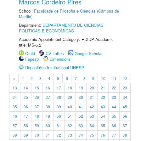
Marcos Cordeiro Pires
School:
Faculdade de Filosofia e Ciências (Câmpus de
Marília)
Department:
DEPARTAMENTO DE CIÊNCIAS
POLÍTICAS E ECONÔMICAS
Academic Appointment Category: RDIDP Academic
title: MS-5.2
Orcid
CV Lattes
Google Scholar
Fapesp
Dimensions
Repositório Institucional UNESP
«
1
2
3
4
5
6
7
8
9
10
11
12
13
14
15
16
17
18
19
20
21
22
23
24
25
26
27
28
29
30
31
32
33
34
35
36
37
38
39
40
41
42
43
44
45
46
47
48
49
50
51
52
53
54
55
56
57
58
59
60
61
62
63
64
65
66
67
68
69
70
71
72
73
74
75
76
77
78