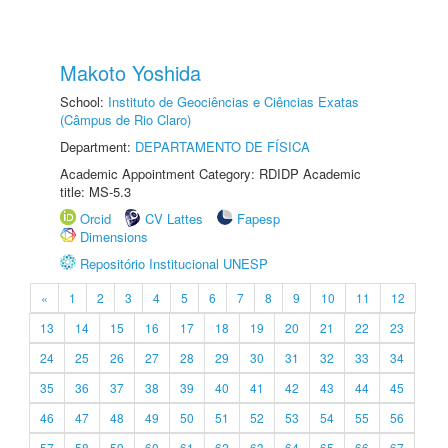
Makoto Yoshida
School:
Instituto de Geociências e Ciências Exatas
(Câmpus de Rio Claro)
Department:
DEPARTAMENTO DE FÍSICA
Academic Appointment Category: RDIDP Academic
title: MS-5.3
Orcid
CV Lattes
Fapesp
Dimensions
Repositório Institucional UNESP
«
1
2
3
4
5
6
7
8
9
10
11
12
13
14
15
16
17
18
19
20
21
22
23
24
25
26
27
28
29
30
31
32
33
34
35
36
37
38
39
40
41
42
43
44
45
46
47
48
49
50
51
52
53
54
55
56
57
58
59
60
61
62
63
64
65
66
67