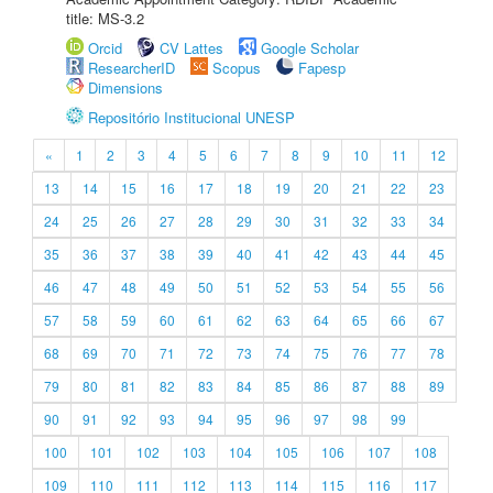
title: MS-3.2
Orcid
CV Lattes
Google Scholar
ResearcherID
Scopus
Fapesp
Dimensions
Repositório Institucional UNESP
«
1
2
3
4
5
6
7
8
9
10
11
12
13
14
15
16
17
18
19
20
21
22
23
24
25
26
27
28
29
30
31
32
33
34
35
36
37
38
39
40
41
42
43
44
45
46
47
48
49
50
51
52
53
54
55
56
57
58
59
60
61
62
63
64
65
66
67
68
69
70
71
72
73
74
75
76
77
78
79
80
81
82
83
84
85
86
87
88
89
90
91
92
93
94
95
96
97
98
99
100
101
102
103
104
105
106
107
108
109
110
111
112
113
114
115
116
117