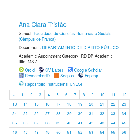
Ana Clara Tristão
School:
Faculdade de Ciências Humanas e Sociais
(Câmpus de Franca)
Department:
DEPARTAMENTO DE DIREITO PÚBLICO
Academic Appointment Category: RDIDP Academic
title: MS-3.1
Orcid
CV Lattes
Google Scholar
ResearcherID
Scopus
Fapesp
Repositório Institucional UNESP
«
1
2
3
4
5
6
7
8
9
10
11
12
13
14
15
16
17
18
19
20
21
22
23
24
25
26
27
28
29
30
31
32
33
34
35
36
37
38
39
40
41
42
43
44
45
46
47
48
49
50
51
52
53
54
55
56