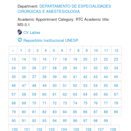
Department:
DEPARTAMENTO DE ESPECIALIDADES
CIRÚRGICAS E ANESTESIOLOGIA
Academic Appointment Category: RTC Academic title:
MS-3.1
CV Lattes
Repositório Institucional UNESP
«
1
2
3
4
5
6
7
8
9
10
11
12
13
14
15
16
17
18
19
20
21
22
23
24
25
26
27
28
29
30
31
32
33
34
35
36
37
38
39
40
41
42
43
44
45
46
47
48
49
50
51
52
53
54
55
56
57
58
59
60
61
62
63
64
65
66
67
68
69
70
71
72
73
74
75
76
77
78
79
80
81
82
83
84
85
86
87
88
89
90
91
92
93
94
95
96
97
98
99
100
101
102
103
104
105
106
107
108