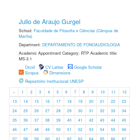
Julio de Araujo Gurgel
School:
Faculdade de Filosofia e Ciências (Câmpus de
Marília)
Department:
DEPARTAMENTO DE FONOAUDIOLOGIA
Academic Appointment Category: RTP Academic title:
MS-3.1
Orcid
CV Lattes
Google Scholar
Scopus
Dimensions
Repositório Institucional UNESP
«
1
2
3
4
5
6
7
8
9
10
11
12
13
14
15
16
17
18
19
20
21
22
23
24
25
26
27
28
29
30
31
32
33
34
35
36
37
38
39
40
41
42
43
44
45
46
47
48
49
50
51
52
53
54
55
56
57
58
59
60
61
62
63
64
65
66
67