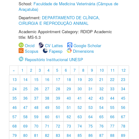
School:
Faculdade de Medicina Veterinária (Câmpus de
Araçatuba)
Department:
DEPARTAMENTO DE CLÍNICA,
CIRURGIA E REPRODUÇÃO ANIMAL
Academic Appointment Category: RDIDP Academic
title: MS-5.3
Orcid
CV Lattes
Google Scholar
Scopus
Fapesp
Dimensions
Repositório Institucional UNESP
«
1
2
3
4
5
6
7
8
9
10
11
12
13
14
15
16
17
18
19
20
21
22
23
24
25
26
27
28
29
30
31
32
33
34
35
36
37
38
39
40
41
42
43
44
45
46
47
48
49
50
51
52
53
54
55
56
57
58
59
60
61
62
63
64
65
66
67
68
69
70
71
72
73
74
75
76
77
78
79
80
81
82
83
84
85
86
87
88
89