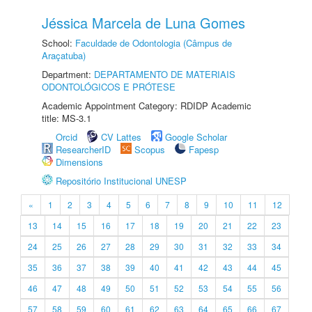
Jéssica Marcela de Luna Gomes
School:
Faculdade de Odontologia (Câmpus de
Araçatuba)
Department:
DEPARTAMENTO DE MATERIAIS
ODONTOLÓGICOS E PRÓTESE
Academic Appointment Category: RDIDP Academic
title: MS-3.1
Orcid
CV Lattes
Google Scholar
ResearcherID
Scopus
Fapesp
Dimensions
Repositório Institucional UNESP
«
1
2
3
4
5
6
7
8
9
10
11
12
13
14
15
16
17
18
19
20
21
22
23
24
25
26
27
28
29
30
31
32
33
34
35
36
37
38
39
40
41
42
43
44
45
46
47
48
49
50
51
52
53
54
55
56
57
58
59
60
61
62
63
64
65
66
67