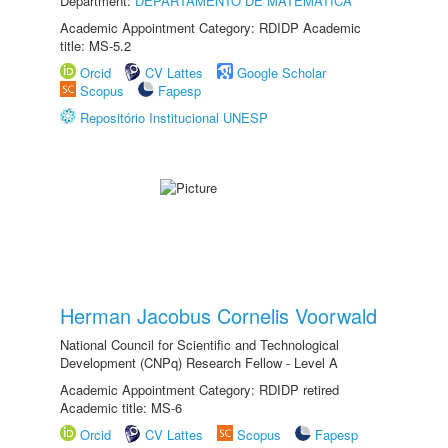
Department:
DEPARTAMENTO DE MATEMÁTICA
Academic Appointment Category: RDIDP Academic
title: MS-5.2
Orcid
CV Lattes
Google Scholar
Scopus
Fapesp
Repositório Institucional UNESP
Herman Jacobus Cornelis Voorwald
National Council for Scientific and Technological
Development (CNPq) Research Fellow - Level A
Academic Appointment Category: RDIDP retired
Academic title: MS-6
Orcid
CV Lattes
Scopus
Fapesp