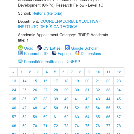
Development (CNPq) Research Fellow - Level 1C
School:
Reitoria (Reitoria)
Department:
COORDENADORIA EXECUTIVA -
INSTITUTO DE FÍSICA TEÓRICA
Academic Appointment Category: RDIPD Academic
title: 1
Orcid
CV Lattes
Google Scholar
ResearcherID
Fapesp
Dimensions
Repositório Institucional UNESP
«
1
2
3
4
5
6
7
8
9
10
11
12
13
14
15
16
17
18
19
20
21
22
23
24
25
26
27
28
29
30
31
32
33
34
35
36
37
38
39
40
41
42
43
44
45
46
47
48
49
50
51
52
53
54
55
56
57
58
59
60
61
62
63
64
65
66
67
68
69
70
71
72
73
74
75
76
77
78