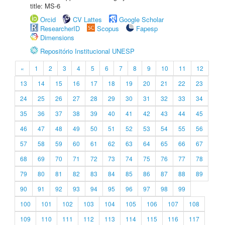
title: MS-6
Orcid
CV Lattes
Google Scholar
ResearcherID
Scopus
Fapesp
Dimensions
Repositório Institucional UNESP
«
1
2
3
4
5
6
7
8
9
10
11
12
13
14
15
16
17
18
19
20
21
22
23
24
25
26
27
28
29
30
31
32
33
34
35
36
37
38
39
40
41
42
43
44
45
46
47
48
49
50
51
52
53
54
55
56
57
58
59
60
61
62
63
64
65
66
67
68
69
70
71
72
73
74
75
76
77
78
79
80
81
82
83
84
85
86
87
88
89
90
91
92
93
94
95
96
97
98
99
100
101
102
103
104
105
106
107
108
109
110
111
112
113
114
115
116
117