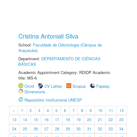
Cristina Antoniali Silva
School:
Faculdade de Odontologia (Câmpus de
Araçatuba)
Department:
DEPARTAMENTO DE CIÊNCIAS
BÁSICAS
Academic Appointment Category: RDIDP Academic
title: MS-6
Orcid
CV Lattes
Scopus
Fapesp
Dimensions
Repositório Institucional UNESP
«
1
2
3
4
5
6
7
8
9
10
11
12
13
14
15
16
17
18
19
20
21
22
23
24
25
26
27
28
29
30
31
32
33
34