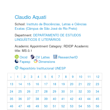
Claudio Aquati
School:
Instituto de Biociências, Letras e Ciências
Exatas (Câmpus de São José do Rio Preto)
Department:
DEPARTAMENTO DE ESTUDOS
LINGUÍSTICOS E LITERÁRIOS
Academic Appointment Category: RDIDP Academic
title: MS-3.1
Orcid
CV Lattes
ResearcherID
Fapesp
Dimensions
Repositório Institucional UNESP
«
1
2
3
4
5
6
7
8
9
10
11
12
13
14
15
16
17
18
19
20
21
22
23
24
25
26
27
28
29
30
31
32
33
34
35
36
37
38
39
40
41
42
43
44
45
46
47
48
49
50
51
52
53
54
55
56