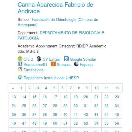
Carina Aparecida Fabricio de
Andrade
School:
Faculdade de Odontologia (Câmpus de
Araraquara)
Department:
DEPARTAMENTO DE FISIOLOGIA E
PATOLOGIA
Academic Appointment Category: RDIDP Academic
title: MS-5.3
Orcid
CV Lattes
Google Scholar
ResearcherID
Scopus
Fapesp
Dimensions
Repositório Institucional UNESP
«
1
2
3
4
5
6
7
8
9
10
11
12
13
14
15
16
17
18
19
20
21
22
23
24
25
26
27
28
29
30
31
32
33
34
35
36
37
38
39
40
41
42
43
44
45
46
47
48
49
50
51
52
53
54
55
56
57
58
59
60
61
62
63
64
65
66
67