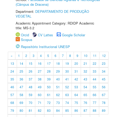
(Câmpus de Dracena)
Department:
DEPARTAMENTO DE PRODUÇÃO
VEGETAL
Academic Appointment Category: RDIDP Academic
title: MS-3.2
Orcid
CV Lattes
Google Scholar
Scopus
Repositório Institucional UNESP
«
1
2
3
4
5
6
7
8
9
10
11
12
13
14
15
16
17
18
19
20
21
22
23
24
25
26
27
28
29
30
31
32
33
34
35
36
37
38
39
40
41
42
43
44
45
46
47
48
49
50
51
52
53
54
55
56
57
58
59
60
61
62
63
64
65
66
67
68
69
70
71
72
73
74
75
76
77
78
79
80
81
82
83
84
85
86
87
88
89