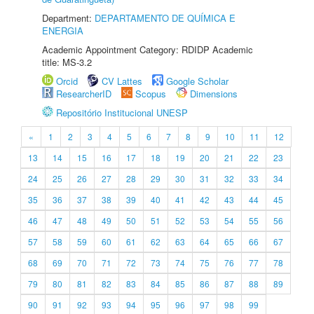
Department:
DEPARTAMENTO DE QUÍMICA E
ENERGIA
Academic Appointment Category: RDIDP Academic
title: MS-3.2
Orcid
CV Lattes
Google Scholar
ResearcherID
Scopus
Dimensions
Repositório Institucional UNESP
«
1
2
3
4
5
6
7
8
9
10
11
12
13
14
15
16
17
18
19
20
21
22
23
24
25
26
27
28
29
30
31
32
33
34
35
36
37
38
39
40
41
42
43
44
45
46
47
48
49
50
51
52
53
54
55
56
57
58
59
60
61
62
63
64
65
66
67
68
69
70
71
72
73
74
75
76
77
78
79
80
81
82
83
84
85
86
87
88
89
90
91
92
93
94
95
96
97
98
99