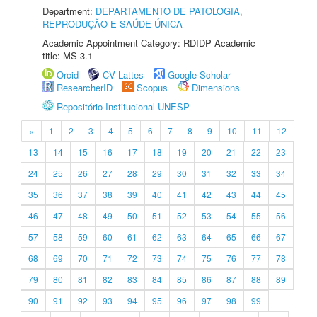
Department:
DEPARTAMENTO DE PATOLOGIA,
REPRODUÇÃO E SAÚDE ÚNICA
Academic Appointment Category: RDIDP Academic
title: MS-3.1
Orcid
CV Lattes
Google Scholar
ResearcherID
Scopus
Dimensions
Repositório Institucional UNESP
«
1
2
3
4
5
6
7
8
9
10
11
12
13
14
15
16
17
18
19
20
21
22
23
24
25
26
27
28
29
30
31
32
33
34
35
36
37
38
39
40
41
42
43
44
45
46
47
48
49
50
51
52
53
54
55
56
57
58
59
60
61
62
63
64
65
66
67
68
69
70
71
72
73
74
75
76
77
78
79
80
81
82
83
84
85
86
87
88
89
90
91
92
93
94
95
96
97
98
99