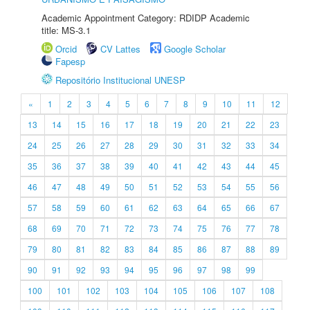
Academic Appointment Category: RDIDP Academic
title: MS-3.1
Orcid
CV Lattes
Google Scholar
Fapesp
Repositório Institucional UNESP
«
1
2
3
4
5
6
7
8
9
10
11
12
13
14
15
16
17
18
19
20
21
22
23
24
25
26
27
28
29
30
31
32
33
34
35
36
37
38
39
40
41
42
43
44
45
46
47
48
49
50
51
52
53
54
55
56
57
58
59
60
61
62
63
64
65
66
67
68
69
70
71
72
73
74
75
76
77
78
79
80
81
82
83
84
85
86
87
88
89
90
91
92
93
94
95
96
97
98
99
100
101
102
103
104
105
106
107
108